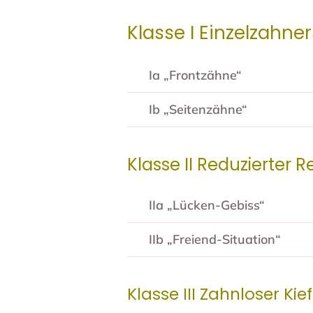
Klasse I Einzelzahne
Ia „Frontzähne“
Ib „Seitenzähne“
Klasse II Reduzierter
IIa „Lücken-Gebiss“
IIb „Freiend-Situation“
Klasse III Zahnloser Kie