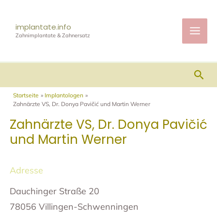
Zum
Mai
Inhalt
implantate.info
Men
Zahnimplantate & Zahnersatz
springen
Suc
Startseite
Implantologen
Zahnärzte VS, Dr. Donya Pavičić und Martin Werner
Zahnärzte VS, Dr. Donya Pavičić
und Martin Werner
Adresse
Dauchinger Straße 20
78056 Villingen-Schwenningen